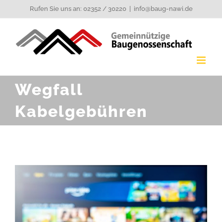
Zum
Rufen Sie uns an: 02352 / 30220
|
info@baug-nawi.de
Inhalt
springen
Wegfall
Kabelgebühren
Zeige
grösseres
Bild